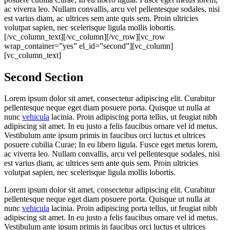
ac viverra leo. Nullam convallis, arcu vel pellentesque sodales, nisi
est varius diam, ac ultrices sem ante quis sem. Proin ultricies
volutpat sapien, nec scelerisque ligula mollis lobortis.
[/vc_column_text][/vc_column][/vc_row][vc_row
wrap_container=”yes” el_id=”second”][vc_column]
[vc_column_text]
Second
Section
Lorem ipsum dolor sit amet, consectetur adipiscing elit. Curabitur
pellentesque neque eget diam posuere porta. Quisque ut nulla at
nunc
vehicula
lacinia. Proin adipiscing porta tellus, ut feugiat nibh
adipiscing sit amet. In eu justo a felis faucibus ornare vel id metus.
Vestibulum ante ipsum primis in faucibus orci luctus et ultrices
posuere cubilia Curae; In eu libero ligula. Fusce eget metus lorem,
ac viverra leo. Nullam convallis, arcu vel pellentesque sodales, nisi
est varius diam, ac ultrices sem ante quis sem. Proin ultricies
volutpat sapien, nec scelerisque ligula mollis lobortis.
Lorem ipsum dolor sit amet, consectetur adipiscing elit. Curabitur
pellentesque neque eget diam posuere porta. Quisque ut nulla at
nunc
vehicula
lacinia. Proin adipiscing porta tellus, ut feugiat nibh
adipiscing sit amet. In eu justo a felis faucibus ornare vel id metus.
Vestibulum ante ipsum primis in faucibus orci luctus et ultrices