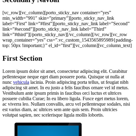
[vc_row][vc_column][porto_sticky_nav container=”yes”
min_width=”991″ skin=”primary”][porto_sticky_nav_link
label=”First” link=”#first”][porto_sticky_nav_link label=”Second”
link=”#second”][porto_sticky_nav_link label=”Third”
link=”#third”][/porto_sticky_nav][/vc_column][/vc_row][vc_row
wrap_container=”yes” css=”.vc_custom_1543565895989{padding-
top: 50px !important;}” el_id=”first”][vc_column][vc_column_text]
First
Section
Lorem ipsum dolor sit amet, consectetur adipiscing elit. Curabitur
pellentesque neque eget diam posuere porta. Quisque ut nulla at
nunc
vehicula
lacinia. Proin adipiscing porta tellus, ut feugiat nibh
adipiscing sit amet. In eu justo a felis faucibus ornare vel id metus.
Vestibulum ante ipsum primis in faucibus orci luctus et ultrices
posuere cubilia Curae; In eu libero ligula. Fusce eget metus lorem,
ac viverra leo. Nullam convallis, arcu vel pellentesque sodales, nisi
est varius diam, ac ultrices sem ante quis sem. Proin ultricies
volutpat sapien, nec scelerisque ligula mollis lobortis.