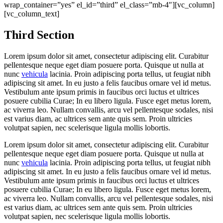
wrap_container=”yes” el_id=”third” el_class=”mb-4″][vc_column]
[vc_column_text]
Third
Section
Lorem ipsum dolor sit amet, consectetur adipiscing elit. Curabitur
pellentesque neque eget diam posuere porta. Quisque ut nulla at
nunc
vehicula
lacinia. Proin adipiscing porta tellus, ut feugiat nibh
adipiscing sit amet. In eu justo a felis faucibus ornare vel id metus.
Vestibulum ante ipsum primis in faucibus orci luctus et ultrices
posuere cubilia Curae; In eu libero ligula. Fusce eget metus lorem,
ac viverra leo. Nullam convallis, arcu vel pellentesque sodales, nisi
est varius diam, ac ultrices sem ante quis sem. Proin ultricies
volutpat sapien, nec scelerisque ligula mollis lobortis.
Lorem ipsum dolor sit amet, consectetur adipiscing elit. Curabitur
pellentesque neque eget diam posuere porta. Quisque ut nulla at
nunc
vehicula
lacinia. Proin adipiscing porta tellus, ut feugiat nibh
adipiscing sit amet. In eu justo a felis faucibus ornare vel id metus.
Vestibulum ante ipsum primis in faucibus orci luctus et ultrices
posuere cubilia Curae; In eu libero ligula. Fusce eget metus lorem,
ac viverra leo. Nullam convallis, arcu vel pellentesque sodales, nisi
est varius diam, ac ultrices sem ante quis sem. Proin ultricies
volutpat sapien, nec scelerisque ligula mollis lobortis.